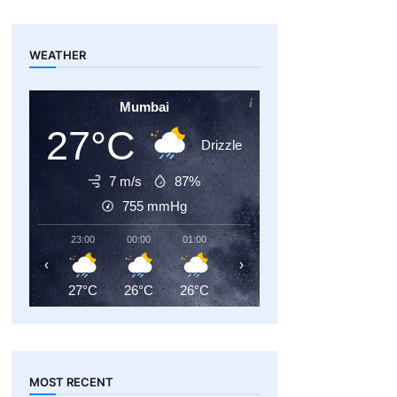
WEATHER
Mumbai
27°C
Drizzle
7 m/s
87%
755
mmHg
23:00
00:00
01:00
02:00
03:00
04:00
‹
›
27°C
26°C
26°C
26°C
26°C
26°C
MOST RECENT