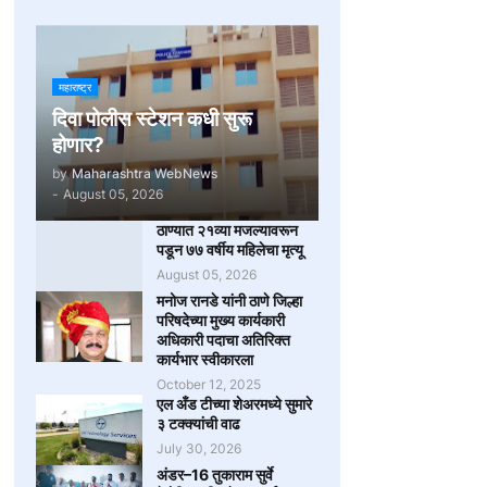
महाराष्ट्र
दिवा पोलीस स्टेशन कधी सुरू
होणार?
by
Maharashtra WebNews
-
August 05, 2026
ठाण्यात २१व्या मजल्यावरून
पडून ७७ वर्षीय महिलेचा मृत्यू
August 05, 2026
मनोज रानडे यांनी ठाणे जिल्हा
परिषदेच्या मुख्य कार्यकारी
अधिकारी पदाचा अतिरिक्त
कार्यभार स्वीकारला
October 12, 2025
एल अँड टीच्या शेअरमध्ये सुमारे
३ टक्क्यांची वाढ
July 30, 2026
अंडर–16 तुकाराम सुर्वे